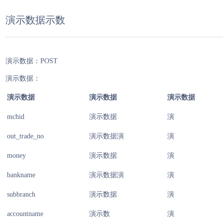
演示数据示数
演示数据：POST
演示数据：
演示数据
演示数据
演示数据
mchid
演示数据
演
out_trade_no
演示数据演
演
money
演示数据
演
bankname
演示数据演
演
subbranch
演示数据
演
accountname
演示数
演