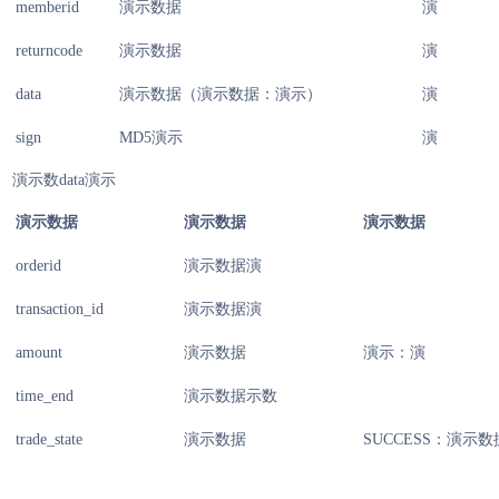
memberid
演示数据
演
returncode
演示数据
演
data
演示数据（演示数据：演示）
演
sign
MD5演示
演
演示数data演示
演示数据
演示数据
演示数据
orderid
演示数据演
transaction_id
演示数据演
amount
演示数据
演示：演
time_end
演示数据示数
trade_state
演示数据
SUCCESS：演示