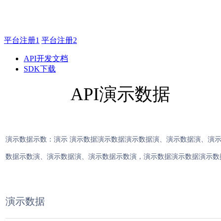
主管QQ 99569339
平台注册1
平台注册2
API开发文档
SDK下载
API演示数据
演示数据示数：演示 演示数据演示数据演示数据演、演示数据演、演
数据示数演、演示数据演、演示数据示数演，演示数据演示数据演示数
演示数据