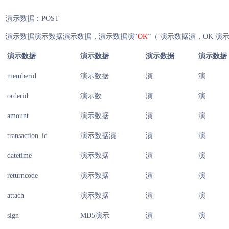
演示数据：POST
演示数据演示数据演示数据，演示数据演“
OK
”（ 演示数据演，OK 演
演示数据
演示数据
演示数据
演示数据
memberid
演示数据
演
演
orderid
演示数
演
演
amount
演示数据
演
演
transaction_id
演示数据演
演
演
datetime
演示数据
演
演
returncode
演示数据
演
演
attach
演示数据
演
演
sign
MD5演示
演
演