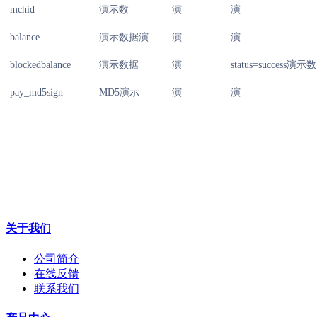
mchid
演示数
演
演
balance
演示数据演
演
演
blockedbalance
演示数据
演
status=success演示数
pay_md5sign
MD5演示
演
演
关于我们
公司简介
在线反馈
联系我们