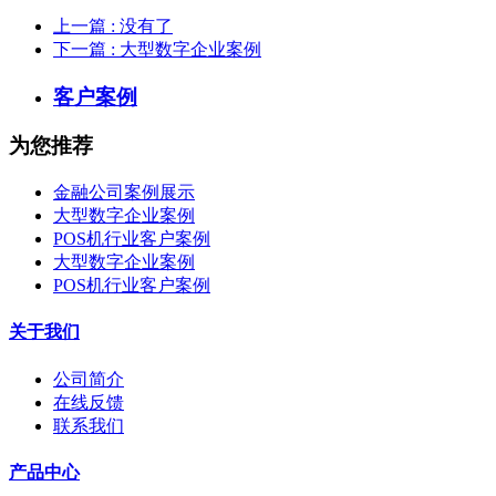
上一篇
: 没有了
下一篇
: 大型数字企业案例
客户案例
为您推荐
金融公司案例展示
大型数字企业案例
POS机行业客户案例
大型数字企业案例
POS机行业客户案例
关于我们
公司简介
在线反馈
联系我们
产品中心