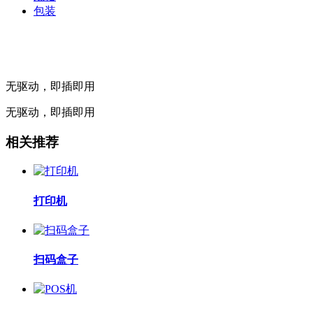
包装
无驱动，即插即用
无驱动，即插即用
相关推荐
打印机
扫码盒子