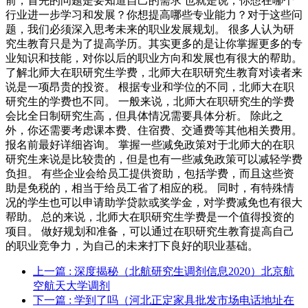
前，首先的问题是要知道自己的需求 也就是说，你想在哪个
行业进一步学习和发展？你想提高哪些专业能力？对于这些问
题，我们必须深入思考未来的职业发展规划。 很多人认为研
究生教育只是为了提高学历。其实更多的是让你掌握更多的专
业知识和技能，对你以后的职业方向和发展也有很大的帮助。
了解北师大在职研究生学费，北师大在职研究生教育对读者来
说是一项昂贵的投资。 根据专业和学位的不同，北师大在职
研究生的学费也不同。 一般来说，北师大在职研究生的学费
会比全日制研究生高，但具体情况需要具体分析。 除此之
外，你还需要考虑课本费、住宿费、交通费等其他相关费用。
报名前最好详细咨询。 掌握一些减免政策对于北师大的在职
研究生来说是比较贵的，但是也有一些减免政策可以减轻学费
负担。 有些企业会给员工提供资助，包括学费，而且这些资
助是免税的，相当于给员工省了相应的税。 同时，有特殊情
况的学生也可以申请助学贷款或奖学金，对学费减免也有很大
帮助。 总的来说，北师大在职研究生学费是一个值得投资的
项目。 做好规划和准备，可以通过在职研究生教育提高自己
的职业竞争力，为自己的未来打下良好的职业基础。
上一篇
: 深度揭秘（北航研究生调剂信息2020）北京航
空航天大学调剂
下一篇
: 学到了吗（河北正定家具批发市场电话地址在