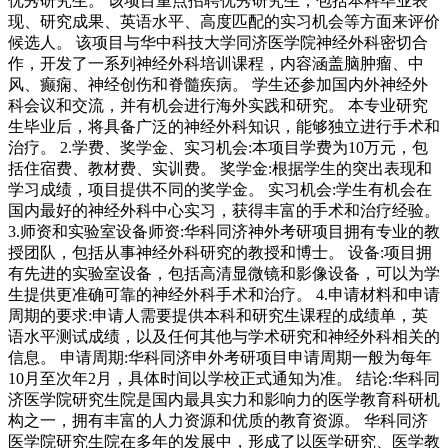
优秀研究生。 该项目重点招聘优秀研究生，包括本科毕业表
现、研究成果、英语水平、高度匹配的实习机会等方面来评价
候选人。 该项目与华中科技大学同济医学院神经外科密切合
作，开发了一系列神经外科培训课程，内容涵盖脑肿瘤、中
风、癫痫、神经创伤和脊髓疾病。 学生还参加国内外神经外
科会议和交流，并有机会进行海外实践和研究。 本专业研究
生毕业后，将具备广泛的神经外科知识，能够独立进行手术和
治疗。 2.学费、奖学金、实习机会:本项目学费为10万元，包
括住宿费、教材费、实训费。 奖学金:根据学生的突出表现和
学习成绩，项目提供不同的奖学金。 实习机会:学生有机会在
国内最好的神经外科中心实习，获得丰富的手术和治疗经验。
3.师资和实验室设备师资:华科同济神外考研项目拥有专业的教
授团队，包括从事神经外科研究的教授和博士。 设备:项目拥
有先进的实验室设备，包括高清显微镜和影像设备，可以为学
生提供更准确可靠的神经外科手术和治疗。 4.申请材料和申请
周期的要求:申请人需要提供本科和研究生课程的成绩单，英
语水平测试成绩，以及任何其他与学术研究和神经外科相关的
信息。 申请周期:华科同济申外考研项目申请周期一般为每年
10月至次年2月，具体时间以学校正式通知为准。 结论:华科同
济医学院研究生院是国内最具实力和影响力的医学教育科研机
构之一，拥有丰富的人力资源和优质的教育资源。 华科同济
医学院研究生院在多年的发展中，形成了以医学研究、医学教