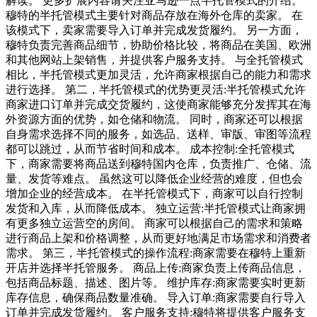
解读。 更多扩展内容请关注亚马逊一点半托管模式的介绍。
穆特的半托管模式主要针对商品存放在海外仓库的卖家。 在
该模式下，卖家需要导入订单并完成发货履约。 另一方面，
穆特负责完善商品细节，协助价格比较，将商品在美国、欧洲
和其他网站上架销售，并提供客户服务支持。 与全托管模式
相比，半托管模式更加灵活，允许商家根据自己的能力和需求
进行选择。 第二，半托管模式的优势更灵活:半托管模式允许
商家进口订单并完成交货履约，这使商家能够充分发挥其在海
外资源方面的优势，如仓储和物流。 同时，商家还可以根据
自身需求选择不同的服务，如选品、送样、审版、审图等流程
都可以跳过，从而节省时间和成本。 成本控制:全托管模式
下，商家需要将商品送到穆特国内仓库，负责推广、仓储、流
量、发货等难点。 虽然这可以降低企业经营的难度，但也会
增加企业的经营成本。 在半托管模式下，商家可以自行控制
发货和入库，从而降低成本。 独立运营:半托管模式让商家拥
有更多独立运营空的房间。 商家可以根据自己的需求和策略
进行商品上架和价格调整，从而更好地满足市场需求和消费者
需求。 第三，半托管模式的操作流程:商家需要在穆特上重新
开店并选择半托管服务。 商品上传:商家负责上传商品信息，
包括商品标题、描述、图片等。 维护库存:商家需要实时更新
库存信息，确保商品数量准确。 导入订单:商家需要自行导入
订单并完成发货履约。 客户服务支持:穆特将提供客户服务支